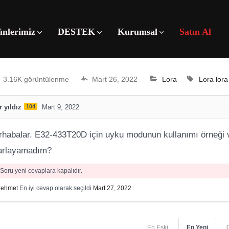
ünlerimiz
DESTEK
Kurumsal
Satın Al
3.16K görüntülenme
Mart 26, 2022
Lora
Lora
lor
 yıldız
104
Mart 9, 2022
habalar. E32-433T20D için uyku modunun kullanımı örneği 
arlayamadım?
Soru yeni cevaplara kapalıdır.
ehmet
En iyi cevap olarak seçildi
Mart 27, 2022
En Eski
En Yeni