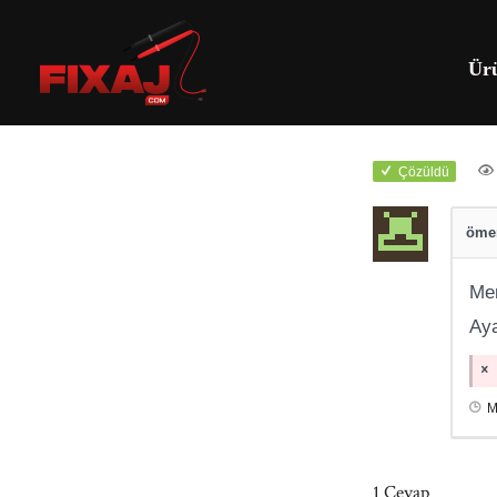
Ür
Çözüldü
ömer
Mer
Ay
M
1
Cevap