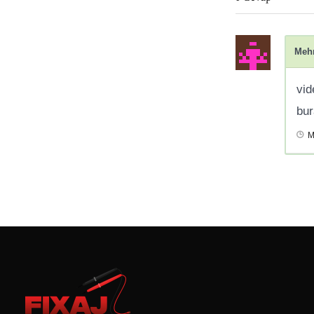
Meh
vid
bu
M