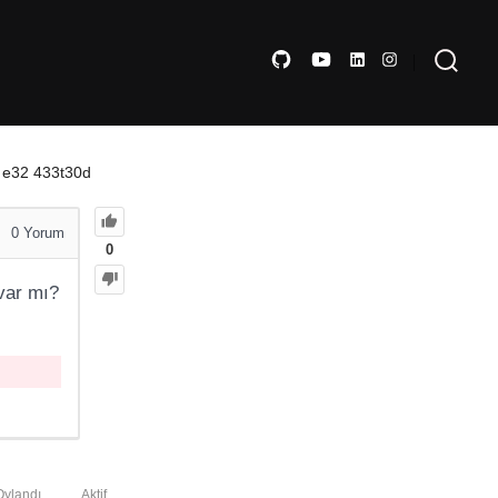
a e32 433t30d
0
Yorum
0
var mı?
Oylandı
Aktif