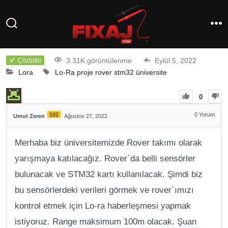
3.31K görüntülenme
Eylül 5, 2022
Çözüldü
Lora
Lo-Ra
proje
rover
stm32
üniversite
0
102
0
Yorum
Umut Zeren
Ağustos 27, 2022
Merhaba biz üniversitemizde Rover takımı olarak
yarışmaya katılacağız. Rover`da belli sensörler
bulunacak ve STM32 kartı kullanılacak. Şimdi biz
bu sensörlerdeki verileri görmek ve rover`ımızı
kontrol etmek için Lo-ra haberleşmesi yapmak
istiyoruz. Range maksimum 100m olacak. Şuan