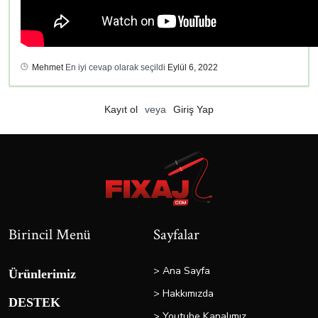
Mehmet
En iyi cevap olarak seçildi
Eylül 6, 2022
Kayıt ol
veya
Giriş Yap
Birincil Menü
Sayfalar
> Ana Sayfa
Ürünlerimiz
> Hakkımızda
DESTEK
> Youtube Kanalımız