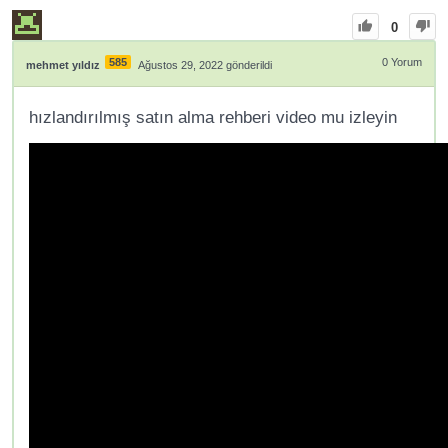
0
585
0
Yorum
mehmet yıldız
Ağustos 29, 2022 gönderildi
hızlandırılmış satın alma rehberi video mu izleyin