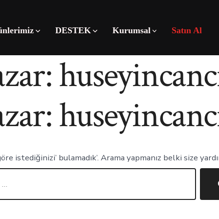
ünlerimiz
DESTEK
Kurumsal
Satın Al
azar:
huseyincanc
azar:
huseyincanc
re istediğinizi’ bulamadık’. Arama yapmanız belki size yardım