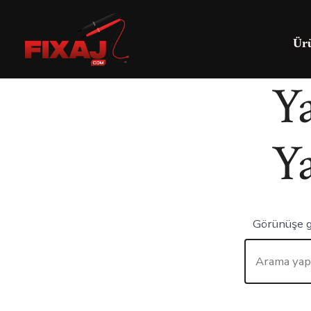
Ür
Y
Y
Görünüşe gö