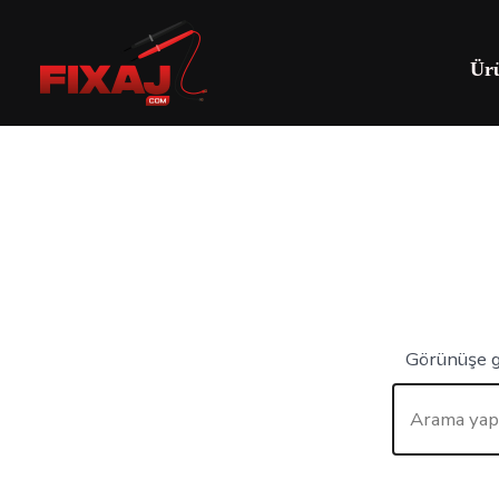
Ür
Görünüşe gö