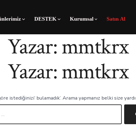
ünlerimiz
DESTEK
Kurumsal
Satın Al
Yazar:
mmtkrx
Yazar:
mmtkrx
re istediğinizi’ bulamadık’. Arama yapmanız belki size yardım