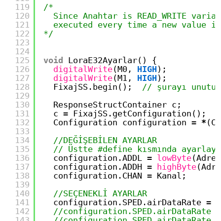
119
/*
120
Since Anahtar is READ_WRITE variab
121
executed every time a new value is
122
*/
123
124
125
void
LoraE32Ayarlar() {
126
digitalWrite
(M0, 
HIGH
);
127
digitalWrite
(M1, 
HIGH
);
128
FixajSS.begin();  
// şurayı unutun
129
130
ResponseStructContainer c;
131
c 
=
FixajSS.getConfiguration();
132
Configuration configuration 
=
*
(Co
133
134
//DEĞİŞEBİLEN AYARLAR
135
// Üstte #define kısmında ayarlayı
136
configuration.ADDL 
=
lowByte
(Adres
137
configuration.ADDH 
=
highByte
(Adre
138
configuration.CHAN 
=
Kanal;
139
140
//SEÇENEKLİ AYARLAR
141
configuration.SPED.airDataRate 
=
A
142
//configuration.SPED.airDataRate =
143
//configuration.SPED.airDataRate =