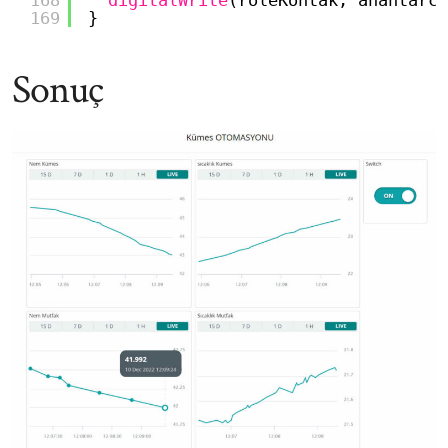
168
digitalWrite
(roleKontak, anahtarc)
169
}
Sonuç