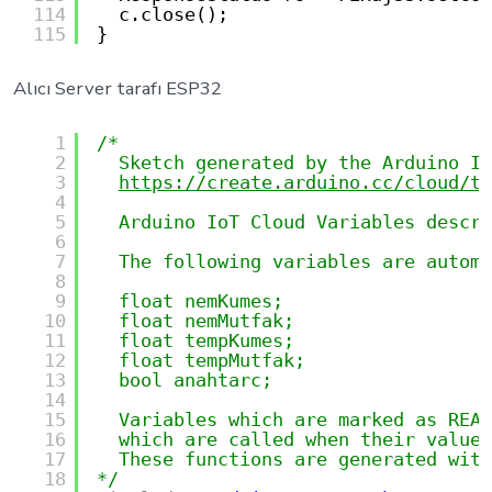
114
c.close();
115
}
Alıcı Server tarafı ESP32
1
/* 
2
Sketch generated by the Arduino Io
3
https://create.arduino.cc/cloud/th
4
5
Arduino IoT Cloud Variables descri
6
7
The following variables are automa
8
9
float nemKumes;
10
float nemMutfak;
11
float tempKumes;
12
float tempMutfak;
13
bool anahtarc;
14
15
Variables which are marked as READ
16
which are called when their values
17
These functions are generated with
18
*/