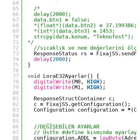
64
65
/*
66
delay(2000);  
67
data.btn1 = false;
68
*(float*)(data.btn2) = 37.199386;
69
*(int*)(data.btn3) = 1453;
70
strcpy(data.konum, "Teknofest");
71
*/
72
//sıcaklık ve nem değerlerini ölçü
73
ResponseStatus rs 
=
FixajSS.sendFi
74
delay
(
2000
);
75
}
76
77
void
LoraE32Ayarlar() {
78
digitalWrite
(M0, 
HIGH
);
79
digitalWrite
(M1, 
HIGH
);
80
81
ResponseStructContainer c;
82
c 
=
FixajSS.getConfiguration();
83
Configuration configuration 
=
*
(Co
84
85
86
//DEĞİŞEBİLEN AYARLAR
87
// Üstte #define kısmında ayarlayı
88
configuration.ADDL 
=
lowByte
(Adres