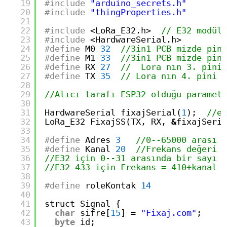
19
#include
"arduino_secrets.h"
20
#include
"thingProperties.h"
21
22
#include
<LoRa_E32.h>  
// E32 modüll
23
#include
<HardwareSerial.h>
24
#define
M0 
32
//3in1 PCB mizde pin 
25
#define
M1 
33
//3in1 PCB mizde pin 
26
#define
RX 
27
//  Lora nın 3. pini 
27
#define
TX 
35
// Lora nın 4. pini T
28
29
//Alıcı tarafı ESP32 olduğu parametr
30
31
HardwareSerial fixajSerial(
1
);  
//es
32
LoRa_E32 FixajSS(TX, RX, 
&
fixajSeria
33
34
#define
Adres 
3
//0--65000 arası b
35
#define
Kanal 
20
//Frekans değeri
36
//E32 için 0--31 arasında bir sayı g
37
//E32 433 için Frekans = 410+kanal d
38
39
#define
roleKontak 
14
40
41
struct Signal {
42
char
sifre[
15
] 
=
"Fixaj.com"
;
43
byte
id;