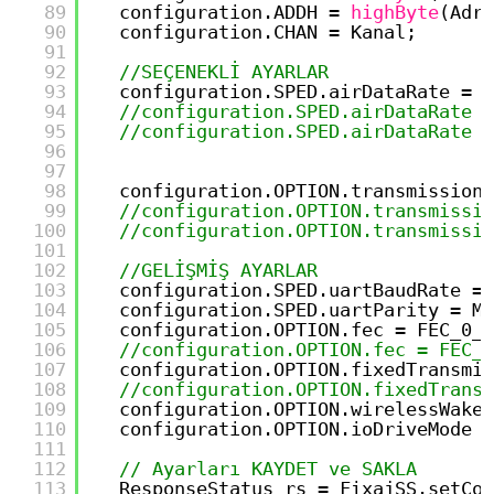
89
configuration.ADDH 
=
highByte
(Adre
90
configuration.CHAN 
=
Kanal;
91
92
//SEÇENEKLİ AYARLAR
93
configuration.SPED.airDataRate 
=
A
94
//configuration.SPED.airDataRate =
95
//configuration.SPED.airDataRate =
96
97
98
configuration.OPTION.transmissionP
99
//configuration.OPTION.transmissio
100
//configuration.OPTION.transmissio
101
102
//GELİŞMİŞ AYARLAR
103
configuration.SPED.uartBaudRate 
=
104
configuration.SPED.uartParity 
=
MO
105
configuration.OPTION.fec 
=
FEC_0_O
106
//configuration.OPTION.fec = FEC_1
107
configuration.OPTION.fixedTransmis
108
//configuration.OPTION.fixedTransm
109
configuration.OPTION.wirelessWakeu
110
configuration.OPTION.ioDriveMode 
=
111
112
// Ayarları KAYDET ve SAKLA
113
ResponseStatus rs 
=
FixajSS.setCon