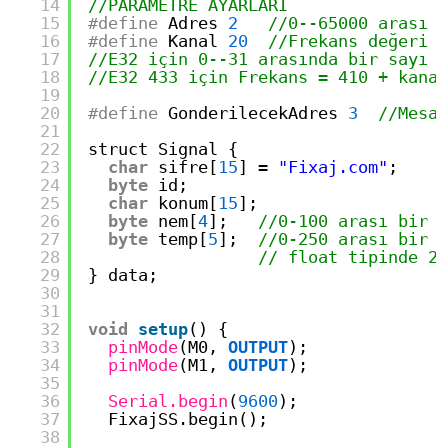
14
//PARAMETRE AYARLARI
15
#define
Adres 
2
//0--65000 arası b
16
#define
Kanal 
20
//Frekans değeri D
17
//E32 için 0--31 arasında bir sayı g
18
//E32 433 için Frekans = 410 + kanal
19
20
#define
GonderilecekAdres 
3
//Mesaj
21
22
struct Signal {
23
char
sifre[
15
] 
=
"Fixaj.com"
;
24
byte
id;
25
char
konum[
15
];
26
byte
nem[
4
];   
//0-100 arası bir d
27
byte
temp[
5
];  
//0-250 arası bir d
28
// float tipinde 29
29
} data;
30
31
32
void
setup
() {
33
pinMode
(M0, 
OUTPUT
);
34
pinMode
(M1, 
OUTPUT
);
35
36
Serial.begin
(
9600
);
37
FixajSS.begin();
38