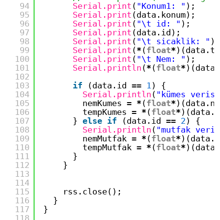
94
Serial.print
(
"Konum1: "
);
95
Serial.print
(data.konum);
96
Serial.print
(
"\t id: "
);
97
Serial.print
(data.id);
98
Serial.print
(
"\t sicaklik: "
);
99
Serial.print
(
*
(
float
*
)(data.te
100
Serial.print
(
"\t Nem: "
);
101
Serial.println
(
*
(
float
*
)(data.
102
103
if
(data.id 
=
=
1
) {
104
Serial.println
(
"kümes verisi
105
nemKumes 
=
*
(
float
*
)(data.ne
106
tempKumes 
=
*
(
float
*
)(data.t
107
} 
else
if
(data.id 
=
=
2
) {
108
Serial.println
(
"mutfak veris
109
nemMutfak 
=
*
(
float
*
)(data.n
110
tempMutfak 
=
*
(
float
*
)(data.
111
}
112
}
113
114
115
rss.close();
116
}
117
}
118