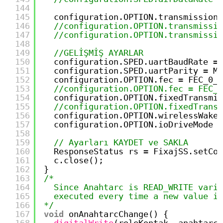
144
145
configuration.OPTION.transmissionP
146
//configuration.OPTION.transmissio
147
//configuration.OPTION.transmissio
148
149
//GELİŞMİŞ AYARLAR
150
configuration.SPED.uartBaudRate 
=
151
configuration.SPED.uartParity 
=
MO
152
configuration.OPTION.fec 
=
FEC_0_O
153
//configuration.OPTION.fec = FEC_1
154
configuration.OPTION.fixedTransmis
155
//configuration.OPTION.fixedTransm
156
configuration.OPTION.wirelessWakeu
157
configuration.OPTION.ioDriveMode 
=
158
159
// Ayarları KAYDET ve SAKLA
160
ResponseStatus rs 
=
FixajSS.setCon
161
c.close();
162
}
163
/*
164
Since Anahtarc is READ_WRITE varia
165
executed every time a new value is
166
*/
167
void
onAnahtarcChange() {