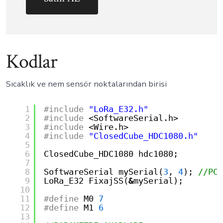
Kodlar
Sıcaklık ve nem sensör noktalarından birisi
1
#include
"LoRa_E32.h"
2
#include
<SoftwareSerial.h>
3
#include
<Wire.h>
4
#include
"ClosedCube_HDC1080.h"
5
6
ClosedCube_HDC1080 hdc1080;
7
8
SoftwareSerial mySerial(
3
, 
4
); 
//PCB
9
LoRa_E32 FixajSS(
&
mySerial);
10
11
#define
M0 
7
12
#define
M1 
6
13