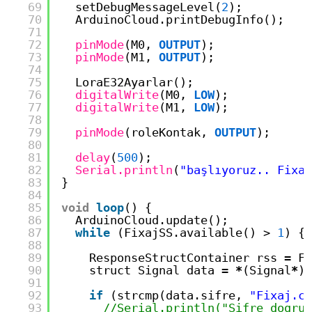
69
setDebugMessageLevel(
2
);
70
ArduinoCloud.printDebugInfo();
71
72
pinMode
(M0, 
OUTPUT
);
73
pinMode
(M1, 
OUTPUT
);
74
75
LoraE32Ayarlar();
76
digitalWrite
(M0, 
LOW
);
77
digitalWrite
(M1, 
LOW
);
78
79
pinMode
(roleKontak, 
OUTPUT
);
80
81
delay
(
500
);
82
Serial.println
(
"başlıyoruz.. Fixaj
83
}
84
85
void
loop
() {
86
ArduinoCloud.update();
87
while
(FixajSS.available() > 
1
) {
88
89
ResponseStructContainer rss 
=
Fi
90
struct Signal data 
=
*
(Signal
*
)r
91
92
if
(strcmp(data.sifre, 
"Fixaj.co
93
//Serial.println("Sifre dogru"