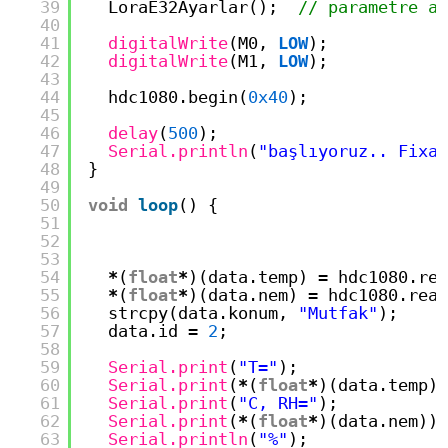
39
LoraE32Ayarlar();  
// parametre ay
40
41
digitalWrite
(M0, 
LOW
);
42
digitalWrite
(M1, 
LOW
);
43
44
hdc1080.begin(
0x40
);
45
46
delay
(
500
);
47
Serial.println
(
"başlıyoruz.. Fixaj
48
}
49
50
void
loop
() {
51
52
53
54
*
(
float
*
)(data.temp) 
=
hdc1080.rea
55
*
(
float
*
)(data.nem) 
=
hdc1080.read
56
strcpy(data.konum, 
"Mutfak"
);
57
data.id 
=
2
;
58
59
Serial.print
(
"T="
);
60
Serial.print
(
*
(
float
*
)(data.temp))
61
Serial.print
(
"C, RH="
);
62
Serial.print
(
*
(
float
*
)(data.nem));
63
Serial.println
(
"%"
);