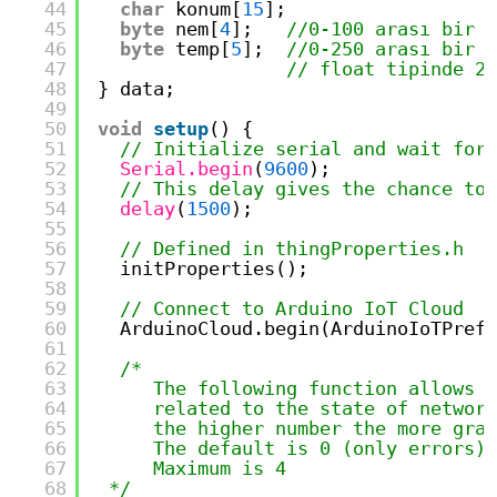
44
char
konum[
15
];
45
byte
nem[
4
];   
//0-100 arası bir d
46
byte
temp[
5
];  
//0-250 arası bir d
47
// float tipinde 29
48
} data;
49
50
void
setup
() {
51
// Initialize serial and wait for 
52
Serial.begin
(
9600
);
53
// This delay gives the chance to 
54
delay
(
1500
);
55
56
// Defined in thingProperties.h
57
initProperties();
58
59
// Connect to Arduino IoT Cloud
60
ArduinoCloud.begin(ArduinoIoTPrefe
61
62
/*
63
The following function allows y
64
related to the state of network
65
the higher number the more granu
66
The default is 0 (only errors).
67
Maximum is 4
68
*/