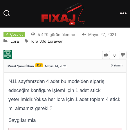
5.42K görüntülenme
Mayıs 27, 2021
Çözüldü
Lora
lora 30d
Lorawan
0
117
0
Yorum
Murat Şamil İlhan
Mayıs 14, 2021
N11 sayfanızdan 4 adet bu modelden sipariş
edeceğim konfigure işlemi için 1 adet stick
yeterlimidir.Yoksa her lora için 1 adet toplam 4 stick
mi almamız gerekli?
Saygılarımla