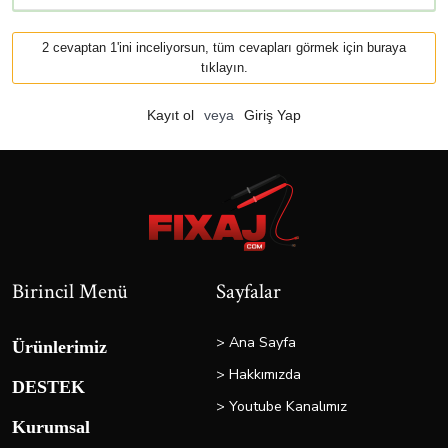
2 cevaptan 1'ini inceliyorsun, tüm cevapları görmek için buraya
tıklayın.
Kayıt ol
veya
Giriş Yap
Birincil Menü
Sayfalar
> Ana Sayfa
Ürünlerimiz
> Hakkımızda
DESTEK
> Youtube Kanalımız
Kurumsal