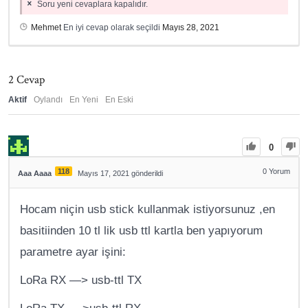
Soru yeni cevaplara kapalıdır.
Mehmet
En iyi cevap olarak seçildi
Mayıs 28, 2021
2
Cevap
Aktif
Oylandı
En Yeni
En Eski
0
118
0
Yorum
Aaa Aaaa
Mayıs 17, 2021 gönderildi
Hocam niçin usb stick kullanmak istiyorsunuz ,en
basitiinden 10 tl lik usb ttl kartla ben yapıyorum
parametre ayar işini:
LoRa RX —> usb-ttl TX