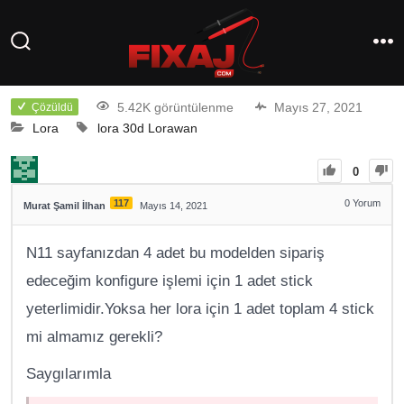
5.42K görüntülenme
Mayıs 27, 2021
Çözüldü
Lora
lora 30d
Lorawan
0
117
0
Yorum
Murat Şamil İlhan
Mayıs 14, 2021
N11 sayfanızdan 4 adet bu modelden sipariş
edeceğim konfigure işlemi için 1 adet stick
yeterlimidir.Yoksa her lora için 1 adet toplam 4 stick
mi almamız gerekli?
Saygılarımla