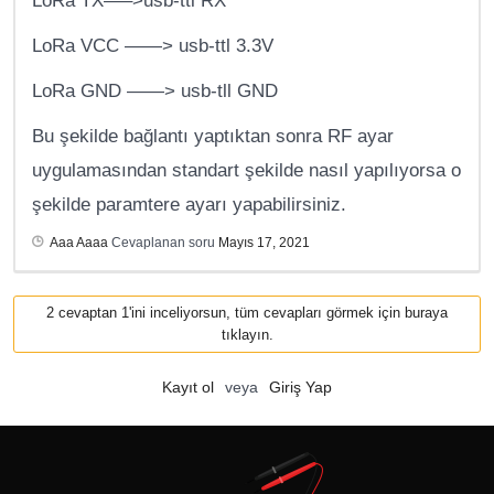
LoRa TX—–>usb-ttl RX
LoRa VCC ——> usb-ttl 3.3V
LoRa GND ——> usb-tll GND
Bu şekilde bağlantı yaptıktan sonra RF ayar
uygulamasından standart şekilde nasıl yapılıyorsa o
şekilde paramtere ayarı yapabilirsiniz.
Aaa Aaaa
Cevaplanan soru
Mayıs 17, 2021
2 cevaptan 1'ini inceliyorsun, tüm cevapları görmek için buraya
tıklayın.
Kayıt ol
veya
Giriş Yap