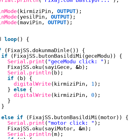
inMode
(kirmiziPin, 
OUTPUT
);
inMode
(yesilPin, 
OUTPUT
);
inMode
(maviPin, 
OUTPUT
);
d
loop
() {
f
(FixajSS.dokunmaDinle()) {
if
(FixajSS.butonBasildiMi(geceModu)) {
Serial.print
(
"geceModu click: "
);
FixajSS.oku(sayiGece, 
&
b);
Serial.println
(b);
if
(b) {
digitalWrite
(kirmiziPin, 
1
);
} 
else
{
digitalWrite
(kirmiziPin, 
0
);
}
}
else
if
(FixajSS.butonBasildiMi(motor)) {
Serial.print
(
"motor click: "
);
FixajSS.oku(sayiMotor, 
&
m);
Serial.println
(m);