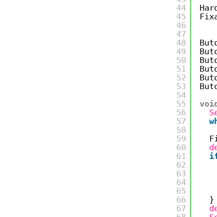
44
Har
45
Fix
46
47
48
But
49
But
50
But
51
But
52
But
53
But
54
55
voi
56
S
57
w
58
59
F
60
d
61
i
62
63
64
65
66
}
67
d
68
S