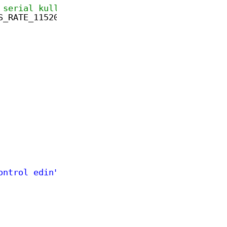
 serial kullanıyoruz
S_RATE_115200_Ekran);
ontrol edin"
);  
//ESP yi veya NANO yu PCB den
//Ekran nın Baud Rate ni de a
//SGTools programından projen
//sonra arayüz tasarımını tek