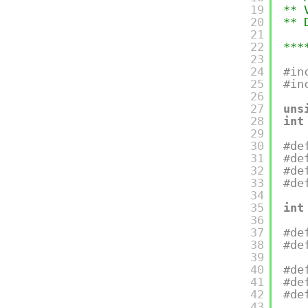
19
** 
20
** 
21
22
***
23
24
#in
25
#in
26
27
uns
28
int
29
30
#de
31
#de
32
#de
33
#de
34
35
int
36
37
#de
38
#de
39
40
#de
41
#de
42
#de
43