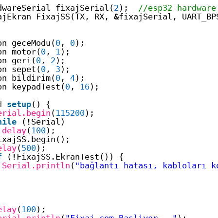
dwareSerial fixajSerial(
2
);  
//esp32 hardware
ajEkran FixajSS(TX, RX, 
&
fixajSerial, UART_BP
on geceModu(
0
, 
0
);
on motor(
0
, 
1
);
on geri(
0
, 
2
);
on sepet(
0
, 
3
);
on bildirim(
0
, 
4
);
on keypadTest(
0
, 
16
);
d
setup
() {
erial.begin
(
115200
);
hile
(
!
Serial)
delay
(
100
);
ixajSS.begin();
elay
(
500
);
f
(
!
FixajSS.EkranTest()) {
Serial.println
(
"bağlantı hatası, kabloları k
elay
(
100
);
erial.println
(
"Fixaj.com Basliyor..."
);