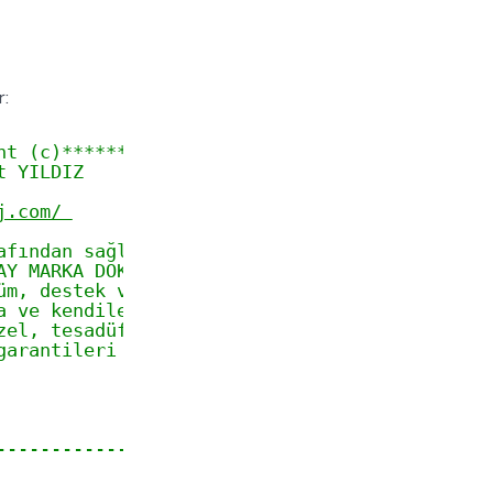
r:
ht (c)***************************************
t YILDIZ
j.com/ 
afından sağlanmaktadır.
AY MARKA DOKUNMATİK EKRANLARDA BU KÜTÜPHANENİ
üm, destek ve diğer malzeme ve bilgiler yalnı
a ve kendileri tarafından değişiklik yapma ha
zel, tesadüfi veya dolaylı kayıp meydana geli
garantileri sağlamak için şirket sorumlu olma
                          Fixaj
---------------------------------------------