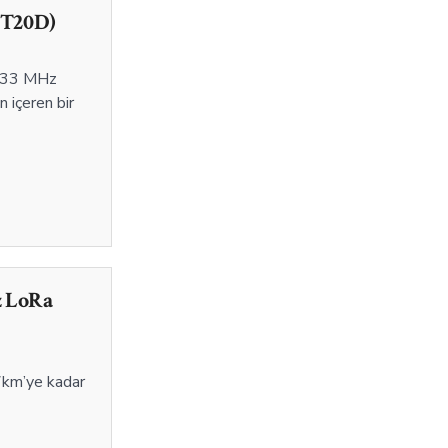
33T20D)
n 433 MHz
 içeren bir
z LoRa
7km’ye kadar