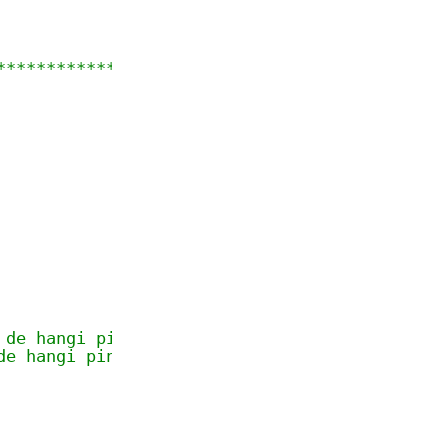
*********************************************
 de hangi pine bağlı olduğu
de hangi pine bağlı olduğu