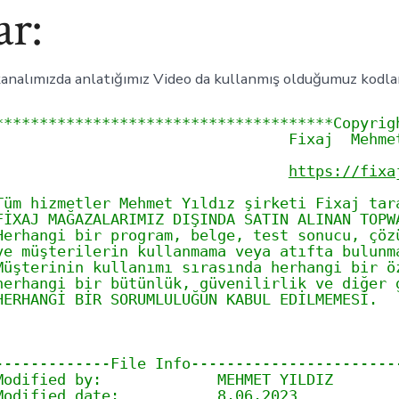
ar:
kanalımızda anlatığımız Video da kullanmış olduğumuz kodla
**************************************Copyrig
                                 Fixaj  Mehme
                                 
https://fixa
Tüm hizmetler Mehmet Yıldız şirketi Fixaj tar
FİXAJ MAĞAZALARIMIZ DIŞINDA SATIN ALINAN TOPW
Herhangi bir program, belge, test sonucu, çöz
ve müşterilerin kullanmama veya atıfta bulunm
Müşterinin kullanımı sırasında herhangi bir ö
herhangi bir bütünlük, güvenilirlik ve diğer 
HERHANGİ BİR SORUMLULUĞUN KABUL EDİLMEMESİ.
                                             
-------------File Info-----------------------
Modified by:             MEHMET YILDIZ
Modified date:           8.06.2023