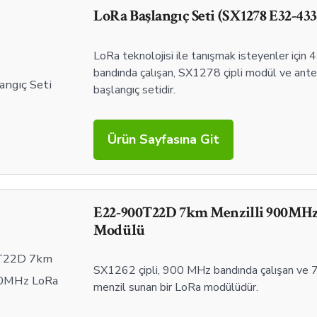
LoRa Başlangıç Seti (SX1278 E32-4
LoRa teknolojisi ile tanışmak isteyenler içi
bandında çalışan, SX1278 çipli modül ve anten
başlangıç setidir.
Ürün Sayfasına Git
E22-900T22D 7km Menzilli 900MH
Modülü
SX1262 çipli, 900 MHz bandında çalışan ve 
menzil sunan bir LoRa modülüdür.