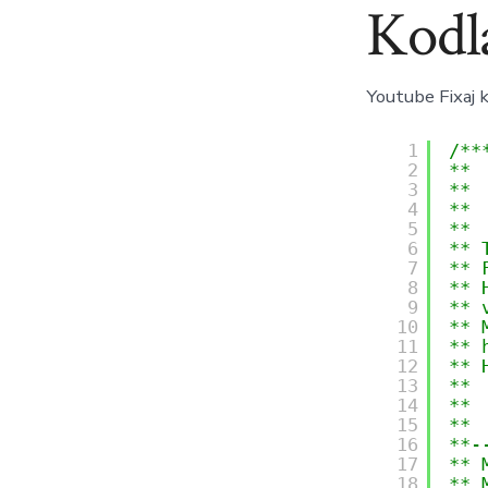
Kodl
Youtube Fixaj 
1
/**
2
** 
3
**
4
** 
5
**
6
** 
7
** 
8
** 
9
** 
10
** 
11
** 
12
** 
13
** 
14
**
15
**
16
**-
17
** 
18
** 