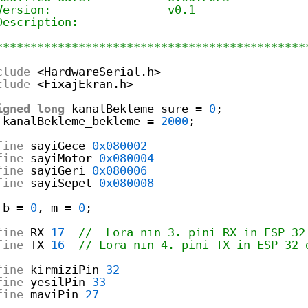
Version:                 v0.1
Description:    
*********************************************
clude
<HardwareSerial.h>
clude
<FixajEkran.h>
igned
long
kanalBekleme_sure 
=
0
;
kanalBekleme_bekleme 
=
2000
;
fine
sayiGece 
0x080002
fine
sayiMotor 
0x080004
fine
sayiGeri 
0x080006
fine
sayiSepet 
0x080008
b 
=
0
, m 
=
0
;
fine
RX 
17
//  Lora nın 3. pini RX in ESP 32
fine
TX 
16
// Lora nın 4. pini TX in ESP 32 
fine
kirmiziPin 
32
fine
yesilPin 
33
fine
maviPin 
27