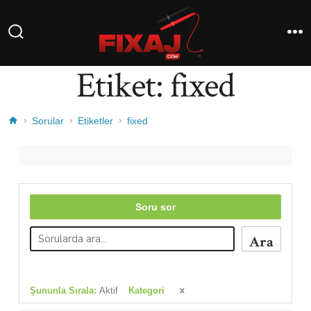
Etiket:
fixed
Sorular
Etiketler
fixed
Soru sor
Ara
Şununla Sırala:
Aktif
Kategori