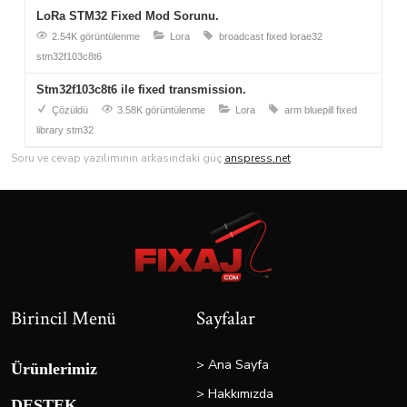
LoRa STM32 Fixed Mod Sorunu.
2.54K görüntülenme
Lora
broadcast
fixed
lorae32
stm32f103c8t6
Stm32f103c8t6 ile fixed transmission.
Çözüldü
3.58K görüntülenme
Lora
arm
bluepill
fixed
library
stm32
Soru ve cevap yazılımının arkasındaki güç
anspress.net
Birincil Menü
Sayfalar
> Ana Sayfa
Ürünlerimiz
> Hakkımızda
DESTEK