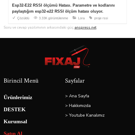
Esp32-E22 RSSI ölçümü Hatası. Parametre ve kodlarını
paylaştığım esp32-e22 RSSI ölçüm hatası oluyor.
Çözüldü
3.33K görüntülenme
Lora
proje
rssi
Soru ve cevap yazılımının arkasındaki güç
anspress.net
Birincil Menü
Sayfalar
> Ana Sayfa
Ürünlerimiz
> Hakkımızda
DESTEK
> Youtube Kanalımız
Kurumsal
Satın Al