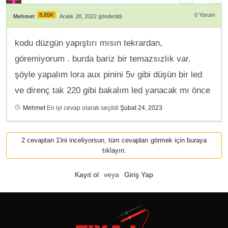
8.85K
0
Yorum
Mehmet
Aralık 28, 2022 gönderildi
kodu düzgün yapıştırı mısın tekrardan,
göremiyorum . burda bariz bir temazsızlık var.
şöyle yapalım lora aux pinini 5v gibi düşün bir led
ve direnç tak 220 gibi bakalım led yanacak mı önce
Mehmet
En iyi cevap olarak seçildi
Şubat 24, 2023
2 cevaptan 1'ini inceliyorsun, tüm cevapları görmek için buraya
tıklayın.
Kayıt ol
veya
Giriş Yap