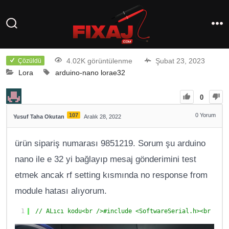
4.02K görüntülenme
Şubat 23, 2023
Çözüldü
Lora
arduino-nano
lorae32
0
107
0
Yorum
Yusuf Taha Okutan
Aralık 28, 2022
ürün sipariş numarası 9851219. Sorum şu arduino
nano ile e 32 yi bağlayıp mesaj gönderimini test
etmek ancak rf setting kısmında no response from
module hatası alıyorum.
1
// ALıcı kodu<br />#include <SoftwareSerial.h><br />#i