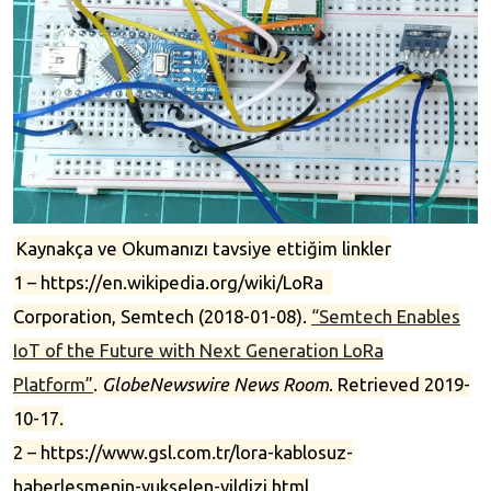
Kaynakça ve Okumanızı tavsiye ettiğim linkler
1 – https://en.wikipedia.org/wiki/LoRa
Corporation, Semtech (2018-01-08).
“Semtech Enables
IoT of the Future with Next Generation LoRa
Platform”
.
GlobeNewswire News Room
. Retrieved 2019-
10-17.
2 – https://www.gsl.com.tr/lora-kablosuz-
haberlesmenin-yukselen-yildizi.html